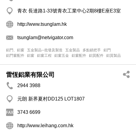
青衣 長達路1-33號青衣工業中心2期8樓E座E3室
http://www.tsunglam.hk
tsunglam@netvigator.com
鋁門、鋁窗
五金製品─批發及製造
五金製品
多點鎖把手
鋁門
鋁門窗配件
鋁窗
鋁窗工程
鋁窗五金
鋁窗配件
鋁質配件
鋁質製品
雷恆鋁業有限公司
2944 3988
元朗 新界夏村DD125 LOT1807
3743 6699
http://www.leihang.com.hk