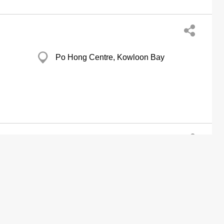
Po Hong Centre, Kowloon Bay
Residue Recycle Ltd
打鼓嶺 Ping Che