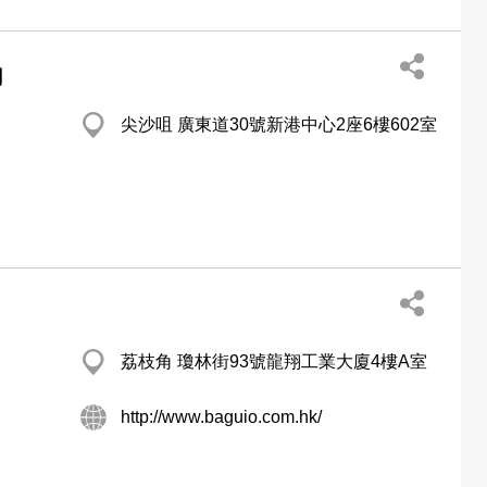
司
尖沙咀 廣東道30號新港中心2座6樓602室
荔枝角 瓊林街93號龍翔工業大廈4樓A室
http://www.baguio.com.hk/