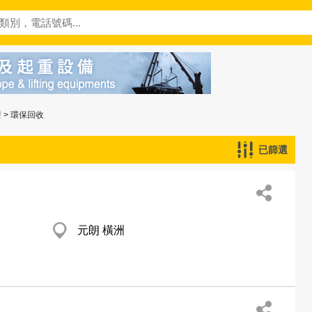
理
> 環保回收
已篩選
元朗 橫洲