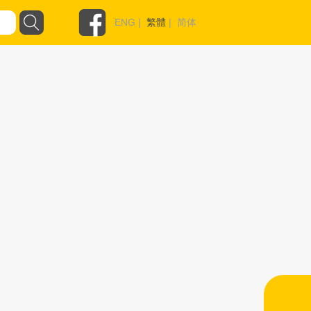
ENG
|
繁體
|
简体