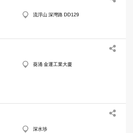
流浮山 深灣路 DD129
葵涌 金運工業大廈
深水埗