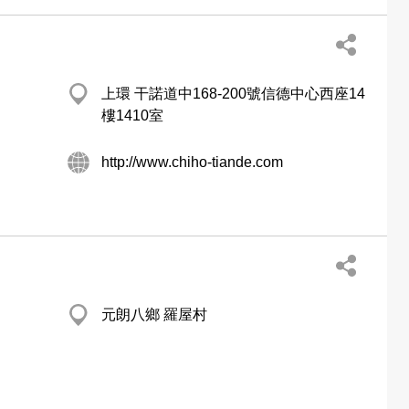
上環 干諾道中168-200號信德中心西座14
樓1410室
http://www.chiho-tiande.com
元朗八鄉 羅屋村