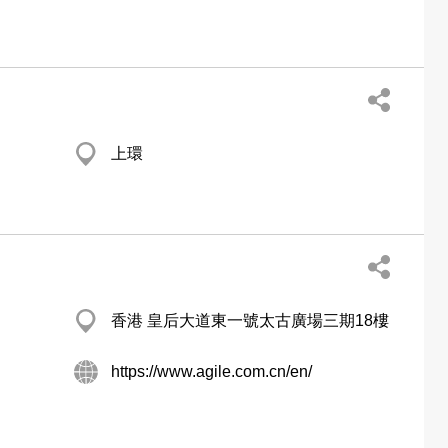
上環
香港 皇后大道東一號太古廣場三期18樓
https://www.agile.com.cn/en/