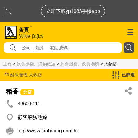
立即下載yp1083手機app
主頁
>
飲食娛樂、購物旅遊
>
到會服務、飲食場所
> 火鍋店
59 結果發現
火鍋店
已篩選
稻香
分店
3960 6111
顧客服務熱線
http://www.taoheung.com.hk