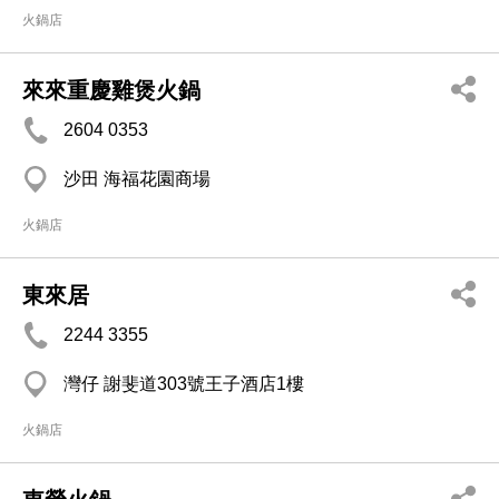
火鍋店
來來重慶雞煲火鍋
2604 0353
沙田 海福花園商場
火鍋店
東來居
2244 3355
灣仔 謝斐道303號王子酒店1樓
火鍋店