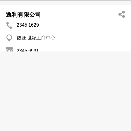
逸利有限公司
2345 1629
觀塘 世紀工商中心
2345 6991
火鍋店
新明記火鍋
3188 0286
佐敦 炮台街2-8號地下
火鍋店