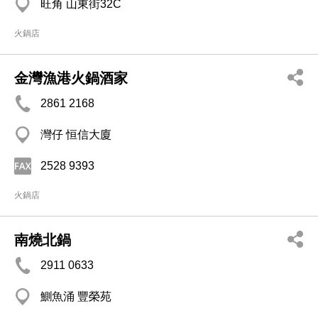
旺角 山東街32C
火鍋店
金灣漁港火鍋酒家
2861 2168
灣仔 恒信大廈
2528 9393
火鍋店
南燒北鍋
2911 0633
鰂魚涌 豐榮苑