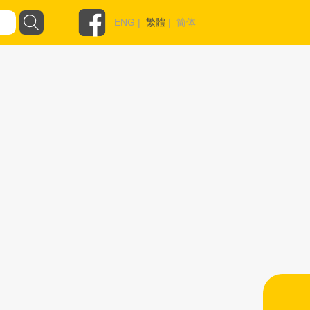
ENG
|
繁體
|
简体