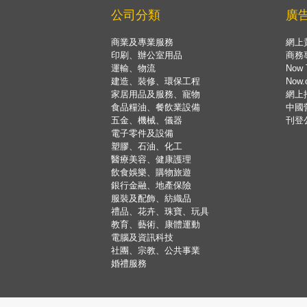
公司分類
廣
商業及專業服務
網上
印刷、辦公室用品
商務
運輸、物流
Now 
建造、裝修、環保工程
Now
家居用品及服務、寵物
網上
食品糧油、餐飲業設備
中國
五金、機械、儀器
刊登
電子零件及設備
塑膠、石油、化工
醫療美容、健康護理
飲食娛樂、購物旅遊
銀行金融、地產保險
服裝及配飾、紡織品
禮品、花卉、珠寶、玩具
教育、藝術、康體運動
電腦及資訊科技
社團、宗教、公共事業
婚禮服務