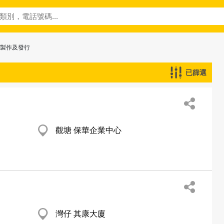
─製作及發行
已篩選
觀塘 保華企業中心
灣仔 其康大廈