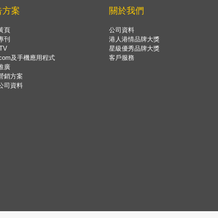
告方案
關於我們
黃頁
公司資料
專刊
港人港情品牌大獎
TV
星級優秀品牌大獎
.com及手機應用程式
客戶服務
推廣
營銷方案
公司資料