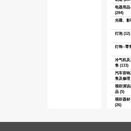
电器用品
(284)
光碟、影碟
灯泡 (12)
灯饰─零售 
冷气机及
售 (133)
汽车音响
售及修理 (
视听演说
品 (5)
视听器材
(26)