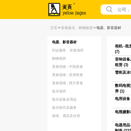
主页
>
饮食娱乐、购物旅游
>
电器、影音器材
电器、影音器材
相机─批
到会服务、饮食场所
(7)
购物场所
音响设备
租赁 (3)
美食指南 - 中国美食
雪柜及冰箱
美食指南 - 亚洲美食
美食指南 - 西方美食
数码电视
养 (1)
娱乐场所
电用设备 (
娱乐设备及用品
娱乐制作及服务
电视摄影器
旅游、酒店及住宿
电器用品
制造 (237