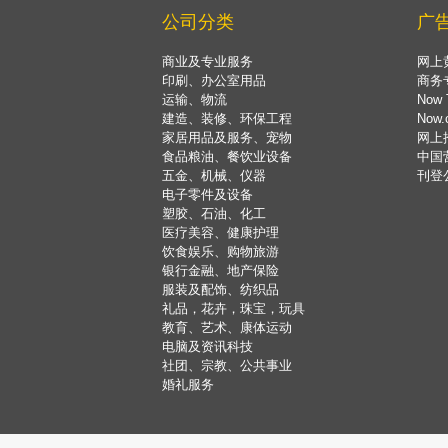
公司分类
广
商业及专业服务
网上
印刷、办公室用品
商务
运输、物流
Now 
建造、装修、环保工程
Now
家居用品及服务、宠物
网上
食品粮油、餐饮业设备
中国
五金、机械、仪器
刊登
电子零件及设备
塑胶、石油、化工
医疗美容、健康护理
饮食娱乐、购物旅游
银行金融、地产保险
服装及配饰、纺织品
礼品，花卉，珠宝，玩具
教育、艺术、康体运动
电脑及资讯科技
社团、宗教、公共事业
婚礼服务