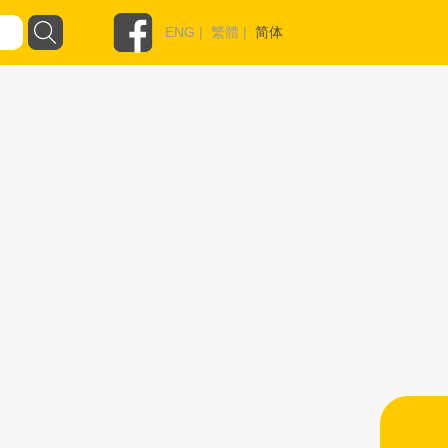
ENG
|
繁體
|
简体