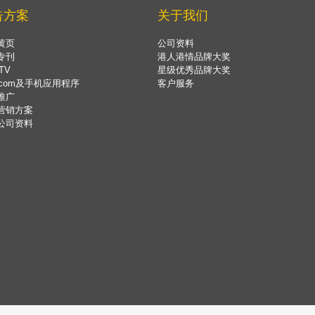
告方案
关于我们
黄页
公司资料
专刊
港人港情品牌大奖
TV
星级优秀品牌大奖
.com及手机应用程序
客户服务
推广
营销方案
公司资料