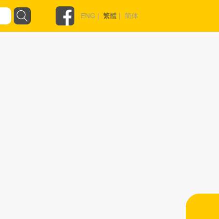
ENG
|
繁體
|
简体