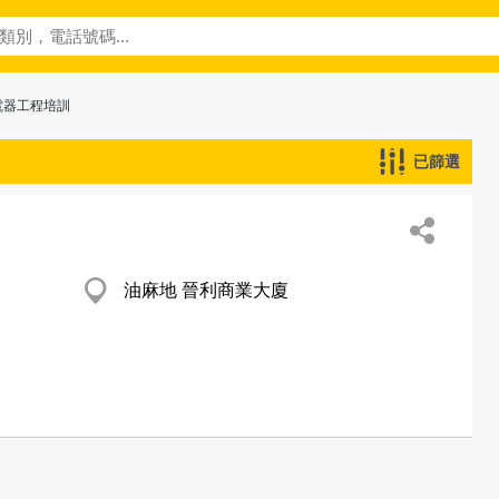
電器工程培訓
已篩選
油麻地 晉利商業大廈