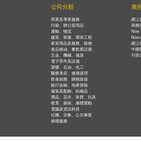
公司分類
廣
商業及專業服務
網上
印刷、辦公室用品
商務
運輸、物流
Now 
建造、裝修、環保工程
Now
家居用品及服務、寵物
網上
食品糧油、餐飲業設備
中國
五金、機械、儀器
刊登
電子零件及設備
塑膠、石油、化工
醫療美容、健康護理
飲食娛樂、購物旅遊
銀行金融、地產保險
服裝及配飾、紡織品
禮品、花卉、珠寶、玩具
教育、藝術、康體運動
電腦及資訊科技
社團、宗教、公共事業
婚禮服務