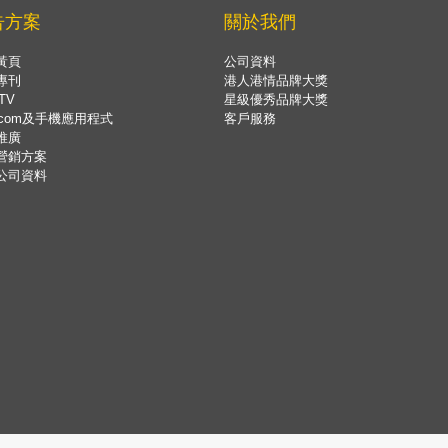
告方案
關於我們
黃頁
公司資料
專刊
港人港情品牌大獎
TV
星級優秀品牌大獎
.com及手機應用程式
客戶服務
推廣
營銷方案
公司資料