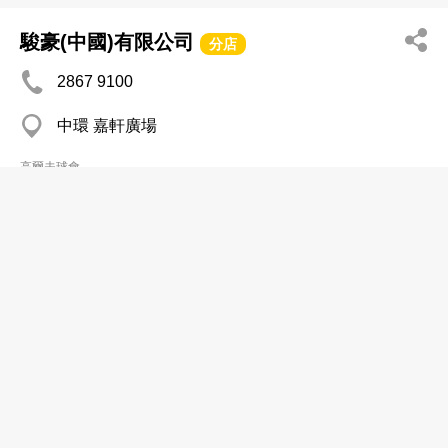
駿豪(中國)有限公司
分店
2867 9100
中環 嘉軒廣場
高爾夫球會
瀑布哥爾夫健體天地
2875 5380
旺角 維港灣
高爾夫球會
櫻花會藉服務有限公司