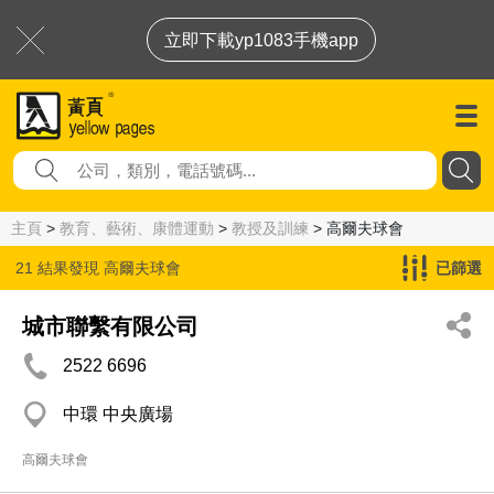
立即下載yp1083手機app
主頁
>
教育、藝術、康體運動
>
教授及訓練
> 高爾夫球會
21 結果發現
高爾夫球會
已篩選
城市聯繫有限公司
2522 6696
中環 中央廣場
高爾夫球會