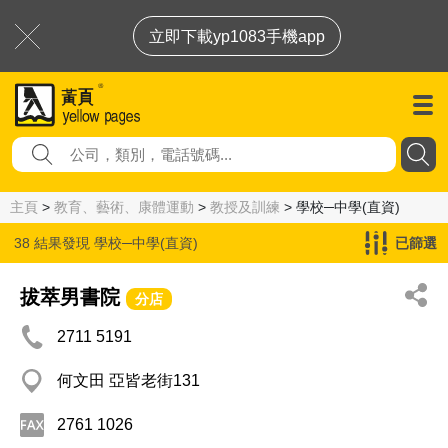
立即下載yp1083手機app
主頁
>
教育、藝術、康體運動
>
教授及訓練
> 學校─中學(直資)
38 結果發現
學校─中學(直資)
已篩選
拔萃男書院
分店
2711 5191
何文田 亞皆老街131
2761 1026