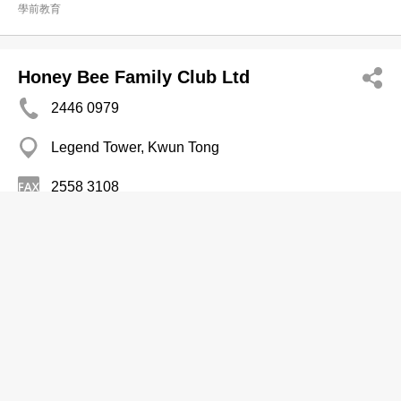
學前教育
Honey Bee Family Club Ltd
2446 0979
Legend Tower, Kwun Tong
2558 3108
學前教育
Kawaii Kids Playgroup Ltd
2408 1188
99 Plaza, Tsuen Wan
學前教育