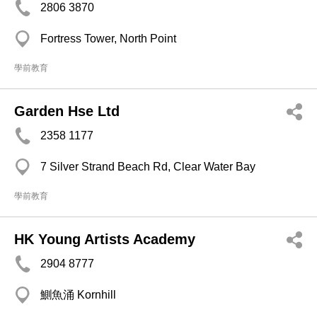
2806 3870
Fortress Tower, North Point
學前教育
Garden Hse Ltd
2358 1177
7 Silver Strand Beach Rd, Clear Water Bay
學前教育
HK Young Artists Academy
2904 8777
鰂魚涌 Kornhill