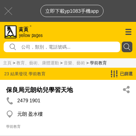
立即下載yp1083手機app
主頁
>
教育、藝術、康體運動
>
音樂、藝術
> 學前教育
23 結果發現
學前教育
已篩選
保良局元朗幼兒學習天地
2479 1901
元朗 盈水樓
學前教育