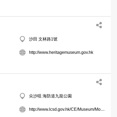
沙田 文林路1號
http://www.heritagemuseum.gov.hk
尖沙咀 海防道九龍公園
http://www.lcsd.gov.hk/CE/Museum/Monument/b5/discovery_center.php