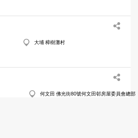
大埔 樟樹灘村
何文田 佛光街80號何文田邨房屋委員會總部
第3座3樓
http://www.housingauthority.gov.hk/hdw/b5/aboutus/events/exhibition/exhibition.htm