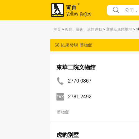
主頁
>
教育、藝術、康體運動
>
運動及康體場地
> 
68 結果發現
博物館
東華三院文物館
2770 0867
2781 2492
博物館
虎豹別墅