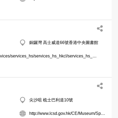
銅鑼灣 高士威道66號香港中央圖書館
http://www.hkpl.gov.hk/tc_chi/services/services_hs/services_hs_hkcl/services_hs_hkcl_hf_eg.html
尖沙咀 梳士巴利道10號
http://www.lcsd.gov.hk/CE/Museum/Space/index.htm