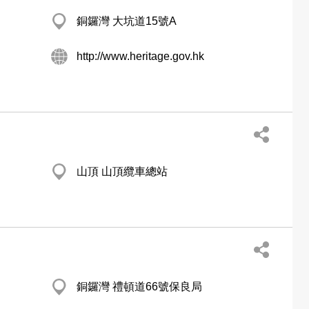
銅鑼灣 大坑道15號A
http://www.heritage.gov.hk
山頂 山頂纜車總站
銅鑼灣 禮頓道66號保良局