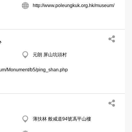
http://www.poleungkuk.org.hk/museum/
心
元朗 屏山坑頭村
seum/Monument/b5/ping_shan.php
薄扶林 般咸道94號馮平山樓