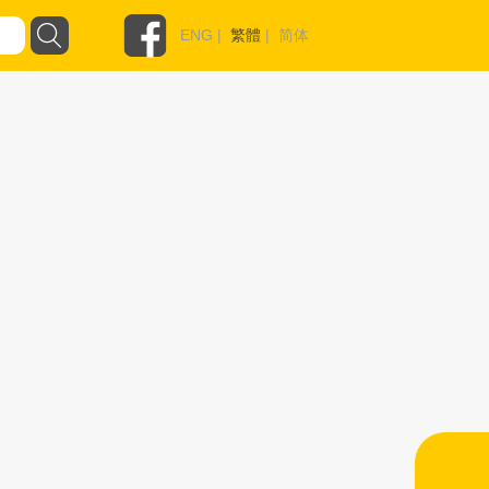
ENG
|
繁體
|
简体