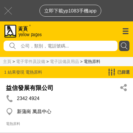
立即下載yp1083手機app
主頁
>
電子零件及設備
>
電子設備及用品
> 電熱原料
1 結果發現
電熱原料
已篩選
益信發展有限公司
2342 4924
新蒲崗 萬昌中心
電熱原料