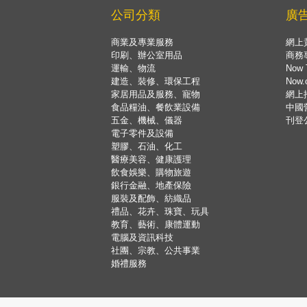
公司分類
廣
商業及專業服務
網上
印刷、辦公室用品
商務
運輸、物流
Now 
建造、裝修、環保工程
Now
家居用品及服務、寵物
網上
食品糧油、餐飲業設備
中國
五金、機械、儀器
刊登
電子零件及設備
塑膠、石油、化工
醫療美容、健康護理
飲食娛樂、購物旅遊
銀行金融、地產保險
服裝及配飾、紡織品
禮品、花卉、珠寶、玩具
教育、藝術、康體運動
電腦及資訊科技
社團、宗教、公共事業
婚禮服務