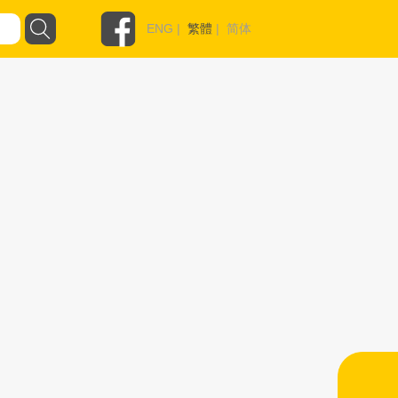
ENG
|
繁體
|
简体