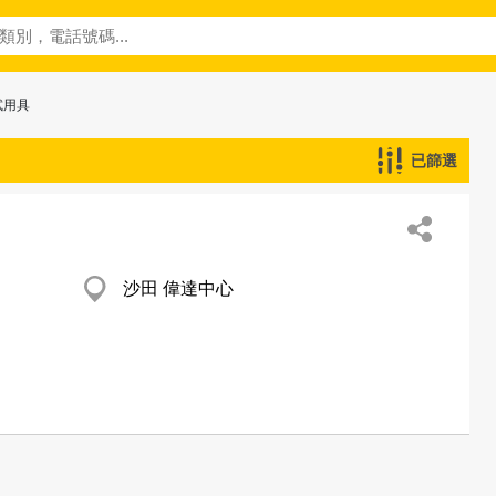
試用具
已篩選
沙田 偉達中心