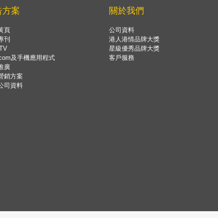
告方案
關於我們
黃頁
公司資料
專刊
港人港情品牌大獎
TV
星級優秀品牌大獎
.com及手機應用程式
客戶服務
推廣
營銷方案
公司資料