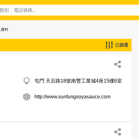
及醬料
已篩選
屯門 天后路18號南豐工業城4座15樓6室
http://www.sunfungsoyasauce.com