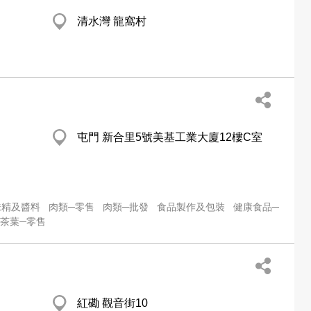
清水灣 龍窩村
屯門 新合里5號美基工業大廈12樓C室
味精及醬料
肉類─零售
肉類─批發
食品製作及包裝
健康食品─
茶葉─零售
紅磡 觀音街10