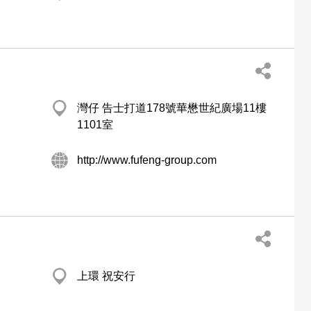
灣仔 告士打道178號華懋世紀廣場11樓
1101室
http://www.fufeng-group.com
上環 祝安行