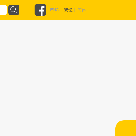
ENG
|
繁體
|
简体