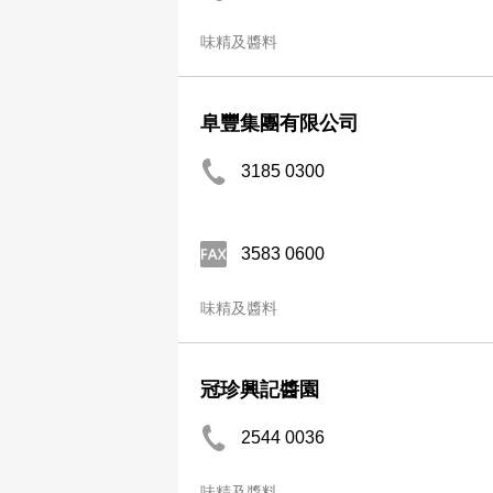
味精及醬料
阜豐集團有限公司
3185 0300
3583 0600
味精及醬料
冠珍興記醬園
2544 0036
味精及醬料