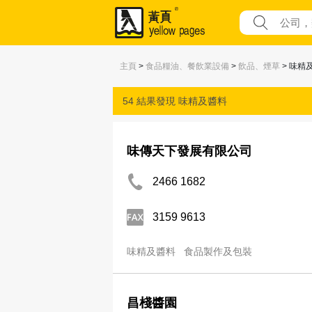
主頁
>
食品糧油、餐飲業設備
>
飲品、煙草
> 味精
54 結果發現
味精及醬料
味傳天下發展有限公司
2466 1682
3159 9613
味精及醬料
食品製作及包裝
昌棧醬園