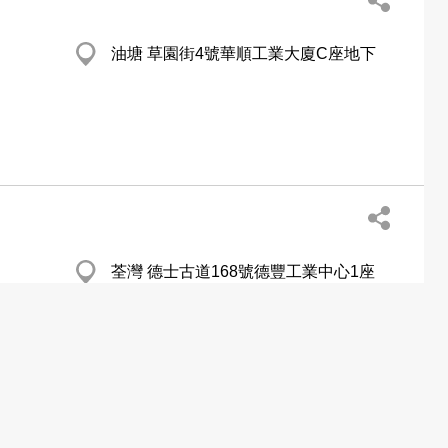
油塘 草園街4號華順工業大廈C座地下
荃灣 德士古道168號德豐工業中心1座
1105室