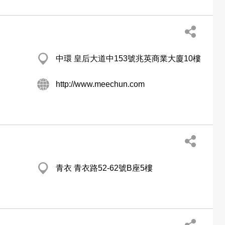
中環 皇后大道中153號兆英商業大廈10樓
http://www.meechun.com
青衣 青衣路52-62號B座5樓