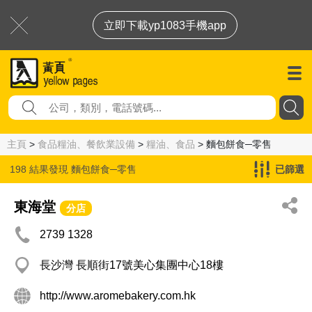
立即下載yp1083手機app
主頁
>
食品糧油、餐飲業設備
>
糧油、食品
> 麵包餅食─零售
198 結果發現
麵包餅食─零售
已篩選
東海堂
分店
2739 1328
長沙灣 長順街17號美心集團中心18樓
http://www.aromebakery.com.hk