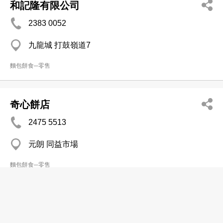
和記隆有限公司
2383 0052
九龍城 打鼓嶺道7
麵包餅食─零售
奇心餅店
2475 5513
元朗 同益市場
麵包餅食─零售
奇香餅家
2392 4487