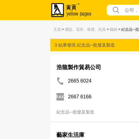
主頁
>
禮品、花卉、珠寶、玩具
>
鐘錶
> 紀念品─
3 結果發現
紀念品─批發及製造
浩龍製作貿易公司
2665 6024
2667 6166
紀念品─批發及製造
藝家生活庫