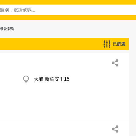
批發及製造
已篩選
大埔 新華安里15