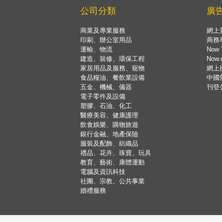
公司分類
廣
商業及專業服務
網上
印刷、辦公室用品
商務
運輸、物流
Now 
建造、裝修、環保工程
Now
家居用品及服務、寵物
網上
食品糧油、餐飲業設備
中國
五金、機械、儀器
刊登
電子零件及設備
塑膠、石油、化工
醫療美容、健康護理
飲食娛樂、購物旅遊
銀行金融、地產保險
服裝及配飾、紡織品
禮品、花卉、珠寶、玩具
教育、藝術、康體運動
電腦及資訊科技
社團、宗教、公共事業
婚禮服務