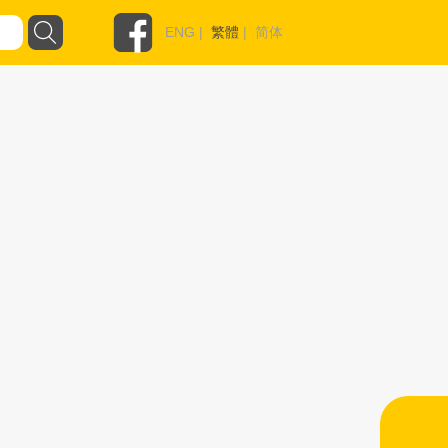
ENG
|
繁體
|
简体