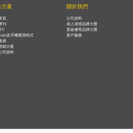
告方案
關於我們
黃頁
公司資料
專刊
港人港情品牌大獎
TV
星級優秀品牌大獎
.com及手機應用程式
客戶服務
推廣
營銷方案
公司資料