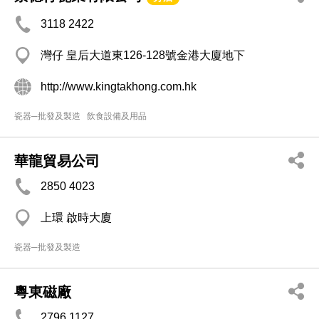
3118 2422
灣仔 皇后大道東126-128號金港大廈地下
http://www.kingtakhong.com.hk
瓷器─批發及製造
飲食設備及用品
華龍貿易公司
2850 4023
上環 啟時大廈
瓷器─批發及製造
粵東磁廠
2796 1127