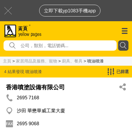
立即下載yp1083手機app
主頁
>
家居用品及服務、寵物
>
廚具、餐具
> 噴油噴漆
4 結果發現
噴油噴漆
已篩選
香港噴塗設備有限公司
2695 7168
沙田 華懋華威工業大廈
2695 9068