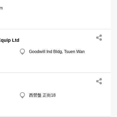
om
quip Ltd
Goodwill Ind Bldg, Tsuen Wan
西營盤 正街18