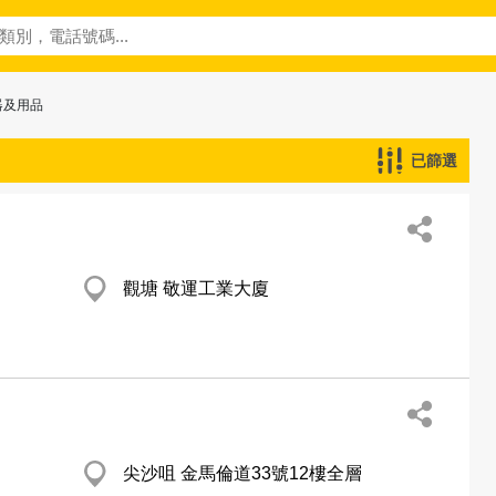
器及用品
已篩選
觀塘 敬運工業大廈
尖沙咀 金馬倫道33號12樓全層