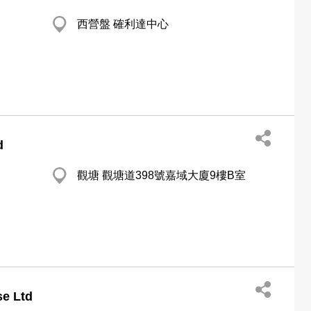
西營盤 確利達中心
d
觀塘 觀塘道398號嘉域大廈9樓B室
se Ltd