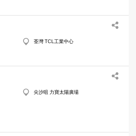
荃灣 TCL工業中心
尖沙咀 力寶太陽廣場