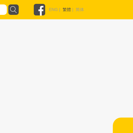
ENG
|
繁體
|
简体