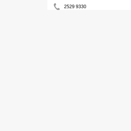
2529 9330
2529 6872
美容儀器及用品
Adorna Beauty Prods
2401 6318
美容儀器及用品
King Point Beauty Group
2362 3892