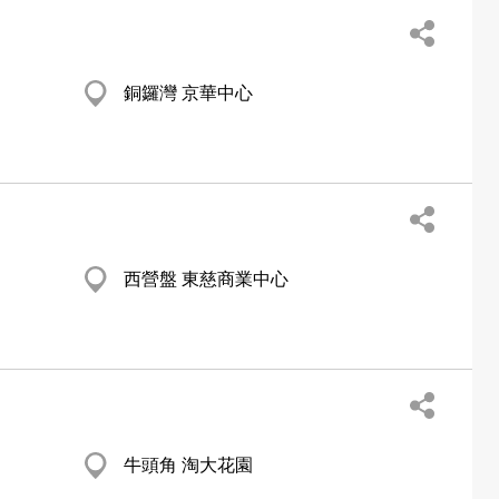
銅鑼灣 京華中心
西營盤 東慈商業中心
牛頭角 淘大花園