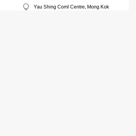
Yau Shing Coml Centre, Mong Kok
20 Kwai Wing Rd, Kwai Chung
新蒲崗 New Treasure Centre