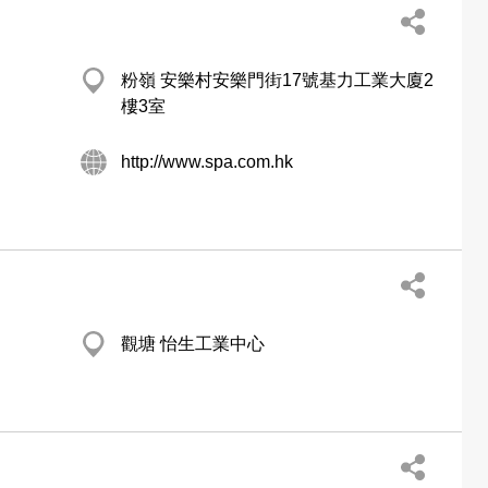
粉嶺 安樂村安樂門街17號基力工業大廈2
樓3室
http://www.spa.com.hk
觀塘 怡生工業中心