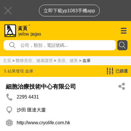
立即下載yp1083手機app
主頁
>
醫療美容、健康護理
>
美容、健美
> 血庫
5 結果發現
血庫
已篩選
細胞治療技術中心有限公司
2295 4431
沙田 匯達大廈
http://www.cryolife.com.hk