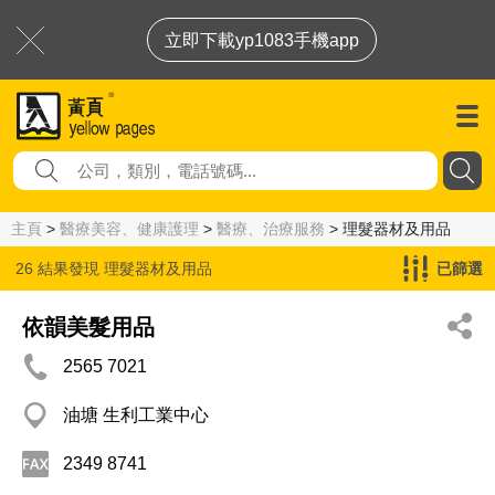
立即下載yp1083手機app
主頁
>
醫療美容、健康護理
>
醫療、治療服務
> 理髮器材及用品
26 結果發現
理髮器材及用品
已篩選
依韻美髮用品
2565 7021
油塘 生利工業中心
2349 8741