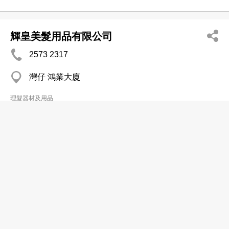
輝皇美髮用品有限公司
2573 2317
灣仔 鴻業大廈
理髮器材及用品
髮之寶
2363 6838
紅磡 遠富樓
理髮器材及用品
麗絲髮品專門店
分店