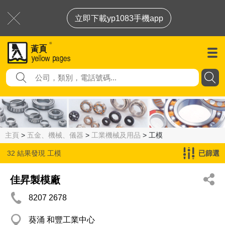
立即下載yp1083手機app
主頁
>
五金、機械、儀器
>
工業機械及用品
> 工模
32 結果發現
工模
已篩選
佳昇製模廠
8207 2678
葵涌 和豐工業中心