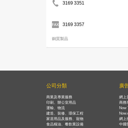
3169 3351
3169 3357
銅質製品
公司分類
廣
商業及專業服務
網上
印刷、辦公室用品
商務
運輸、物流
Now 
建造、裝修、環保工程
Now
家居用品及服務、寵物
網上
食品糧油、餐飲業設備
中國