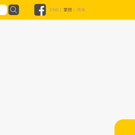
ENG
|
繁體
|
简体