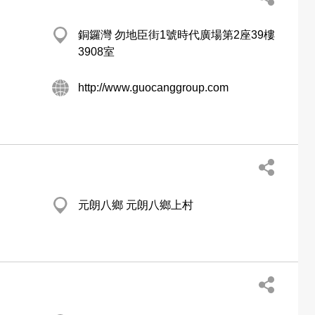
銅鑼灣 勿地臣街1號時代廣場第2座39樓
3908室
http://www.guocanggroup.com
元朗八鄉 元朗八鄉上村