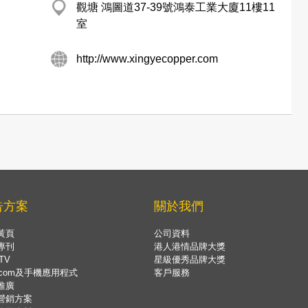
觀塘 鴻圖道37-39號鴻泰工業大廈11樓11
室
http://www.xingyecopper.com
告方案
關於我們
黃頁
公司資料
專刊
港人港情品牌大獎
TV
星級優秀品牌大獎
.com及手機應用程式
客戶服務
推廣
營銷方案