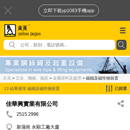
立即下載yp1083手機app
主頁
>
五金、機械、儀器
>
金屬原料及處理
> 磁鐵及磁性物裝置
13 結果發現
磁鐵及磁性物裝置
已篩選
佳華興實業有限公司
2515 2996
新蒲崗 永顯工廠大廈