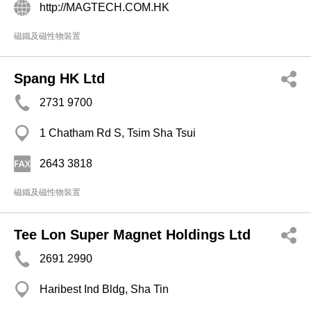
http://MAGTECH.COM.HK
磁鐵及磁性物裝置
Spang HK Ltd
2731 9700
1 Chatham Rd S, Tsim Sha Tsui
2643 3818
磁鐵及磁性物裝置
Tee Lon Super Magnet Holdings Ltd
2691 2990
Haribest Ind Bldg, Sha Tin