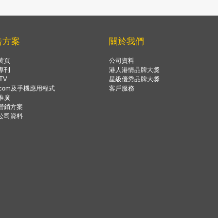
告方案
關於我們
黃頁
公司資料
專刊
港人港情品牌大獎
TV
星級優秀品牌大獎
.com及手機應用程式
客戶服務
推廣
營銷方案
公司資料