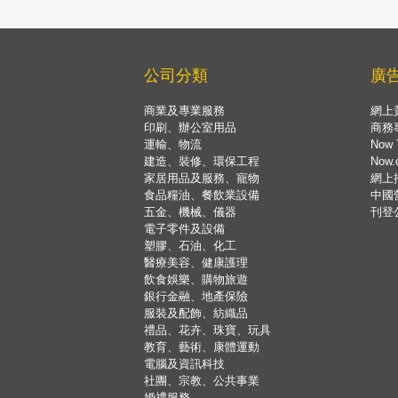
公司分類
廣
商業及專業服務
網上
印刷、辦公室用品
商務
運輸、物流
Now 
建造、裝修、環保工程
Now
家居用品及服務、寵物
網上
食品糧油、餐飲業設備
中國
五金、機械、儀器
刊登
電子零件及設備
塑膠、石油、化工
醫療美容、健康護理
飲食娛樂、購物旅遊
銀行金融、地產保險
服裝及配飾、紡織品
禮品、花卉、珠寶、玩具
教育、藝術、康體運動
電腦及資訊科技
社團、宗教、公共事業
婚禮服務