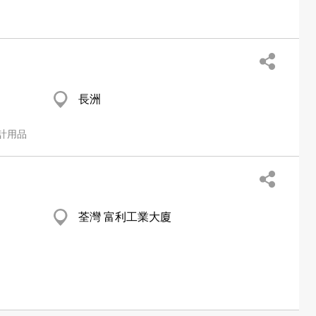
長洲
計用品
荃灣 富利工業大廈