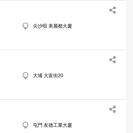
尖沙咀 美麗都大廈
大埔 大富街20
屯門 友德工業大廈