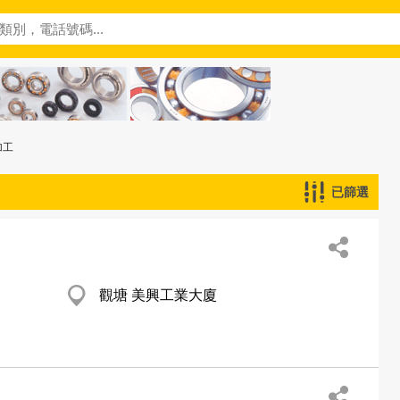
加工
已篩選
觀塘 美興工業大廈