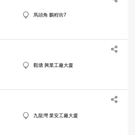
馬頭角 鵬程街7
觀塘 興業工廠大廈
九龍灣 業安工廠大廈