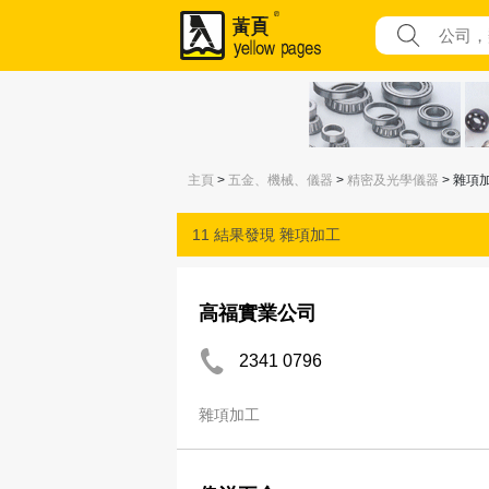
主頁
>
五金、機械、儀器
>
精密及光學儀器
> 雜項
11 結果發現
雜項加工
高福實業公司
2341 0796
雜項加工