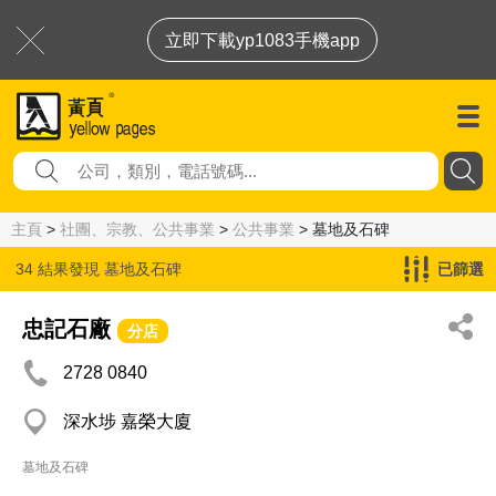
立即下載yp1083手機app
主頁
>
社團、宗教、公共事業
>
公共事業
> 墓地及石碑
34 結果發現
墓地及石碑
已篩選
忠記石廠
分店
2728 0840
深水埗 嘉榮大廈
墓地及石碑