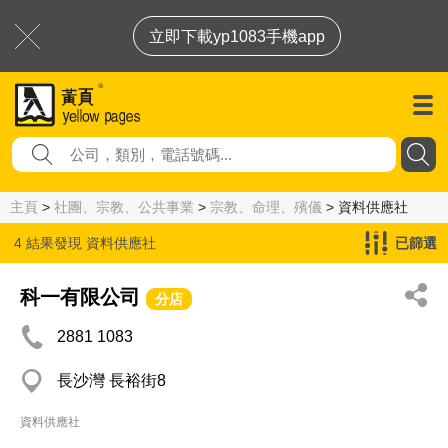
立即下載yp1083手機app
主頁
>
社團、宗教、公共事業
>
宗教、命理、殯儀
> 資料供應社
4 結果發現
資料供應社
已篩選
科一有限公司
分店
2881 1083
長沙灣 長裕街8
資料供應社