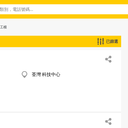
─工模
已篩選
荃灣 科技中心