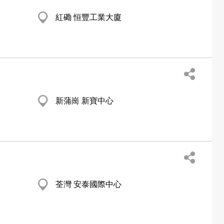
紅磡 恒豐工業大廈
新蒲崗 新寶中心
荃灣 安泰國際中心