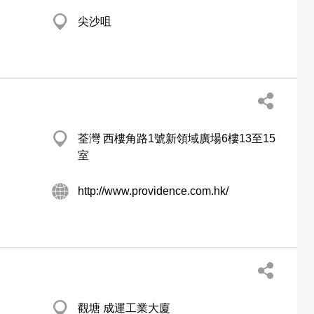
尖沙咀
荃灣 西樓角路1號新領域廣場6樓13至15
室
http://www.providence.com.hk/
觀塘 成運工業大廈