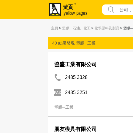
主頁
>
塑膠、石油、化工
>
化學原料及製品
> 塑膠
40 結果發現
塑膠─工模
協盛工業有限公司
2485 3328
2485 3251
塑膠─工模
朋友模具有限公司