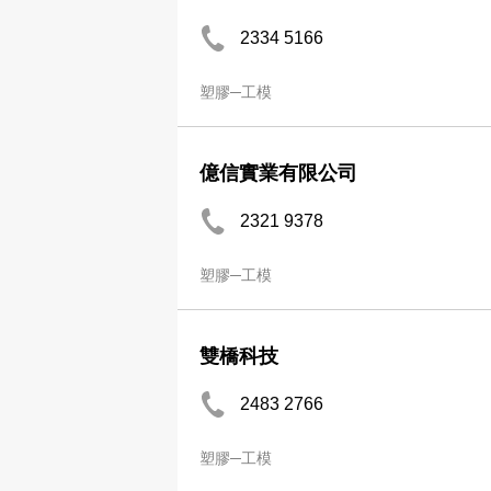
2334 5166
塑膠─工模
億信實業有限公司
2321 9378
塑膠─工模
雙橋科技
2483 2766
塑膠─工模