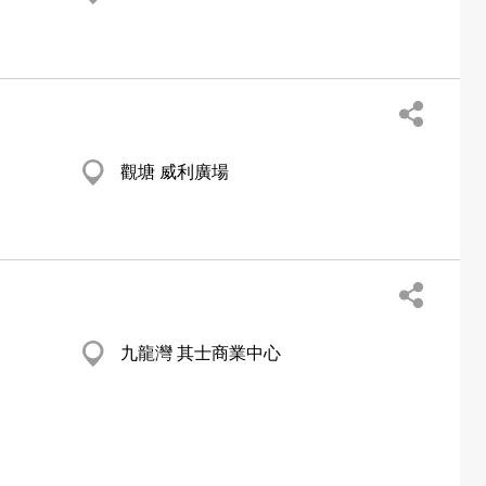
觀塘 威利廣場
九龍灣 其士商業中心