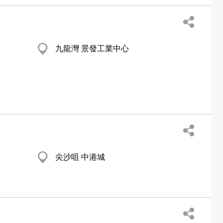
九龍灣 景發工業中心
尖沙咀 中港城