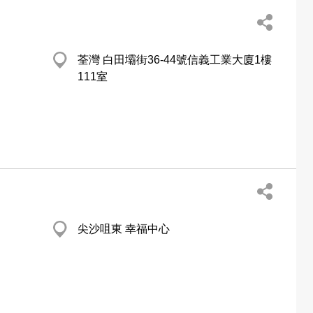
荃灣 白田壩街36-44號信義工業大廈1樓
111室
尖沙咀東 幸福中心