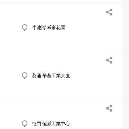
牛池灣 威豪花園
葵涌 華基工業大廈
屯門 恒威工業中心