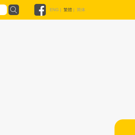
ENG
|
繁體
|
简体