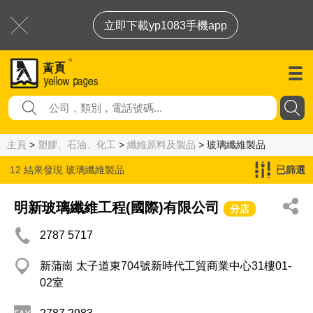
立即下載yp1083手機app
主頁
>
塑膠、石油、化工
>
纖維原料及製品
> 玻璃纖維製品
12 結果發現
玻璃纖維製品
已篩選
明新玻璃纖維工程(國際)有限公司
分店
2787 5717
新蒲崗 太子道東704號新時代工貿商業中心31樓01-
02室