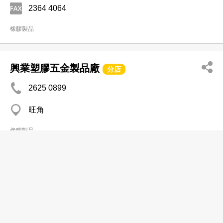
2364 4064
橡膠製品
興業塑膠五金製品廠
分店
2625 0899
旺角
橡膠製品
聯烽矽橡膠製品公司
2764 7712
紅磡 恒藝珠寶大廈
橡膠製品