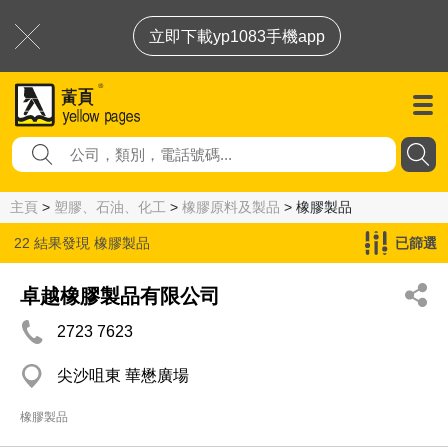
立即下載yp1083手機app
主頁
>
塑膠、石油、化工
>
橡膠原料及製品
> 橡膠製品
22 結果發現
橡膠製品
已篩選
卓越橡膠製品有限公司
2723 7623
尖沙咀東 華懋廣場
橡膠製品