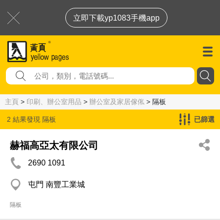
立即下載yp1083手機app
主頁
>
印刷、辦公室用品
>
辦公室及家居傢俬
> 隔板
2 結果發現
隔板
已篩選
赫福高亞太有限公司
2690 1091
屯門 南豐工業城
隔板