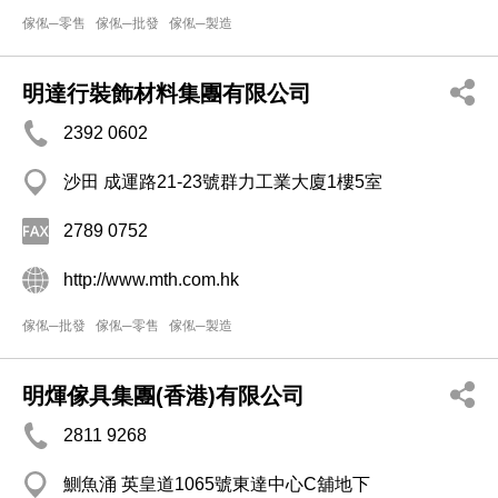
傢俬─零售
傢俬─批發
傢俬─製造
明達行裝飾材料集團有限公司
2392 0602
沙田 成運路21-23號群力工業大廈1樓5室
2789 0752
http://www.mth.com.hk
傢俬─批發
傢俬─零售
傢俬─製造
明煇傢具集團(香港)有限公司
2811 9268
鰂魚涌 英皇道1065號東達中心C舖地下