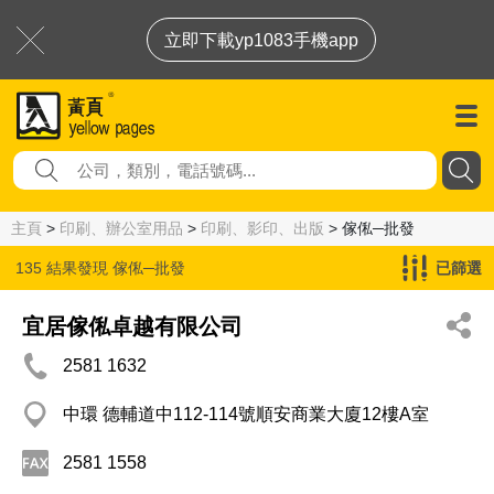
立即下載yp1083手機app
主頁
>
印刷、辦公室用品
>
印刷、影印、出版
> 傢俬─批發
135 結果發現
傢俬─批發
已篩選
宜居傢俬卓越有限公司
2581 1632
中環 德輔道中112-114號順安商業大廈12樓A室
2581 1558