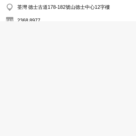
荃灣 德士古道178-182號山德士中心12字樓
2368 8977
http://www.dpmhome.com
傢俬─製造
傢俬─零售
傢俬─批發
思圖企業有限公司
3590 5902
尖沙咀 奇盛中心金巴利道74-76號10樓A&D室
http://www.seido.com.hk
傢俬─製造
傢俬─零售
傢俬─批發
皇朝傢俬控股有限公司