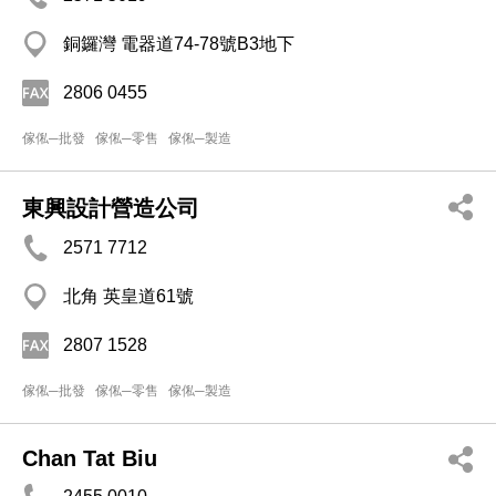
銅鑼灣 電器道74-78號B3地下
2806 0455
傢俬─批發
傢俬─零售
傢俬─製造
東興設計營造公司
2571 7712
北角 英皇道61號
2807 1528
傢俬─批發
傢俬─零售
傢俬─製造
Chan Tat Biu