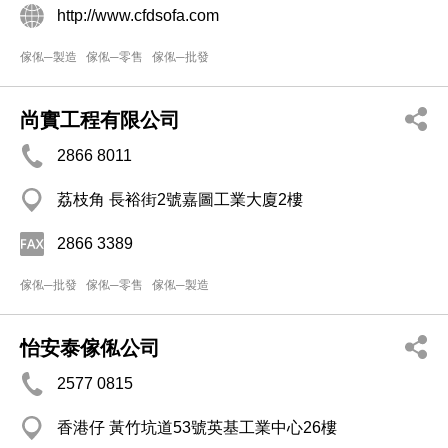
http://www.cfdsofa.com
傢俬─製造
傢俬─零售
傢俬─批發
尚實⼯程有限公司
2866 8011
荔枝角 長裕街2號嘉圖⼯業⼤廈2樓
2866 3389
傢俬─批發
傢俬─零售
傢俬─製造
怡安泰傢俬公司
2577 0815
香港仔 黃竹坑道53號英基工業中心26樓