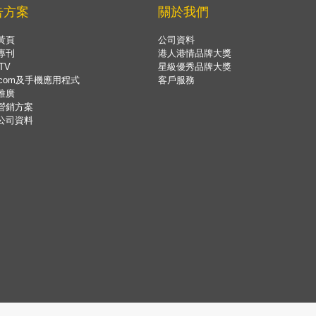
告方案
關於我們
黃頁
公司資料
專刊
港人港情品牌大獎
TV
星級優秀品牌大獎
.com及手機應用程式
客戶服務
推廣
營銷方案
公司資料