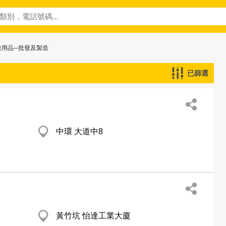
教用品─批發及製造
已篩選
中環 大道中8
黃竹坑 怡達工業大廈