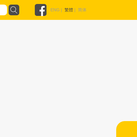
ENG
|
繁體
|
简体