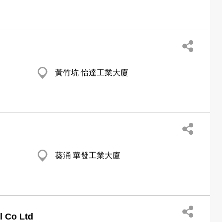
黃竹坑 怡達工業大廈
葵涌 華發工業大廈
l Co Ltd