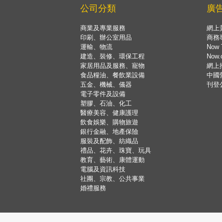
公司分類
廣
商業及專業服務
網上
印刷、辦公室用品
商務
運輸、物流
Now 
建造、裝修、環保工程
Now
家居用品及服務、寵物
網上
食品糧油、餐飲業設備
中國
五金、機械、儀器
刊登
電子零件及設備
塑膠、石油、化工
醫療美容、健康護理
飲食娛樂、購物旅遊
銀行金融、地產保險
服裝及配飾、紡織品
禮品、花卉、珠寶、玩具
教育、藝術、康體運動
電腦及資訊科技
社團、宗教、公共事業
婚禮服務