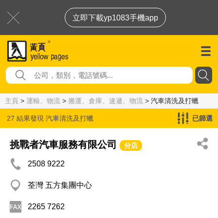
立即下載yp1083手機app
主頁
>
運輸、物流
>
搬運、倉庫、速遞、物流
> 汽車清洗及打蠟
27 結果發現
汽車清洗及打蠟
已篩選
挑戰者汽車服務有限公司
分店
2508 9222
荃灣 五方集團中心
2265 7262