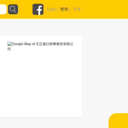
ENG
|
繁體
|
简体