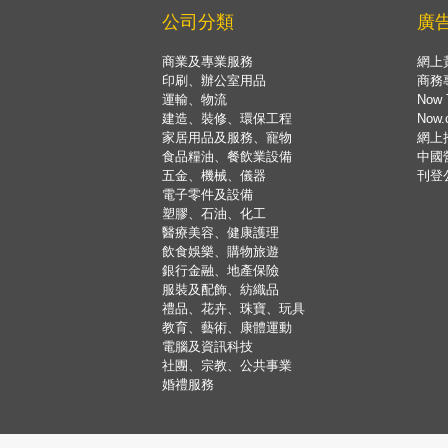
公司分類
廣
商業及專業服務
網上
印刷、辦公室用品
商務
運輸、物流
Now 
建造、裝修、環保工程
Now
家居用品及服務、寵物
網上
食品糧油、餐飲業設備
中國
五金、機械、儀器
刊登
電子零件及設備
塑膠、石油、化工
醫療美容、健康護理
飲食娛樂、購物旅遊
銀行金融、地產保險
服裝及配飾、紡織品
禮品、花卉、珠寶、玩具
教育、藝術、康體運動
電腦及資訊科技
社團、宗教、公共事業
婚禮服務