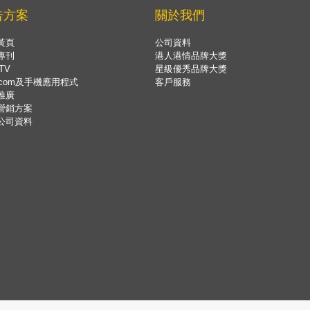
告方案
關於我們
黃頁
公司資料
專刊
港人港情品牌大獎
TV
星級優秀品牌大獎
.com及手機應用程式
客戶服務
推廣
營銷方案
公司資料