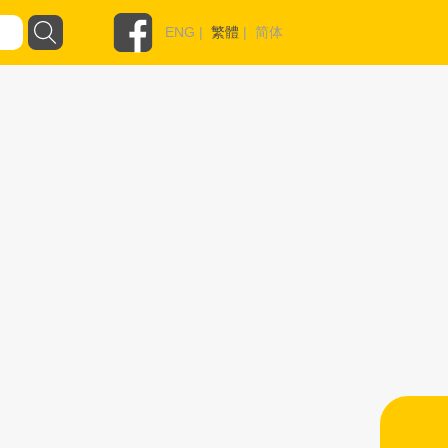
ENG
|
繁體
|
简体