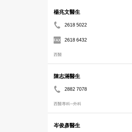
楊兆文醫生
2618 5022
2618 6432
西醫
陳志滿醫生
2882 7078
西醫專科─外科
岑俊彥醫生