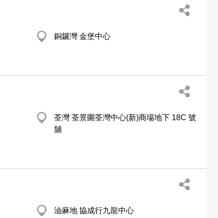
銅鑼灣 金堡中心
荃灣 荃景圍荃灣中心(新)商場地下 18C 號
舖
油麻地 協成行九龍中心