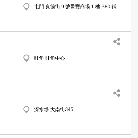
屯門 良德街 9 號盈豐商場 1 樓 B80 鋪
旺角 旺角中心
深水埗 大南街345