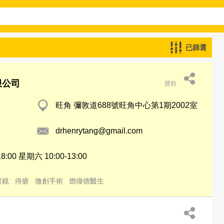
已篩選
限公司
贊助
旺角 彌敦道688號旺角中心第1期2002室
drhenrytang@gmail.com
8:00 星期六 10:00-13:00
胃鏡
痔瘡
微創手術
鄧偉德醫生