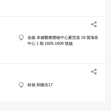
金鐘 卓健醫療體檢中心夏愨道 18 號海富
中心 1 期 1605-1609 號舖
粉嶺 和隆街17