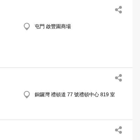
屯門 啟豐園商場
銅鑼灣 禮頓道 77 號禮頓中心 819 室