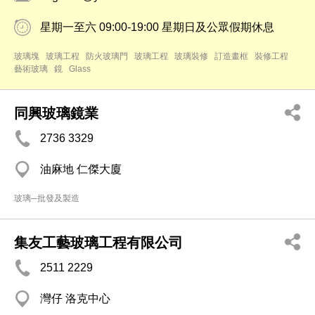
星期一至六 09:00-19:00 星期日及公眾假期休息
玻璃塊
玻璃工程
防火玻璃門
玻璃工程
玻璃裝修
訂造畫框
裝修工程
藝術玻璃
鏡
Glass
同興玻璃鏡業
2736 3329
油麻地 仁傑大廈
玻璃─批發及製造
集友工藝玻璃工程有限公司
2511 2229
灣仔 洛克中心