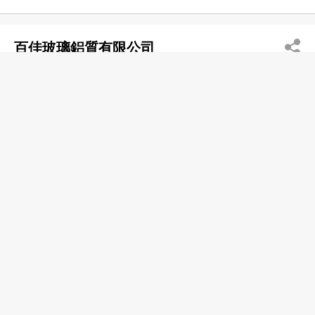
百佳玻璃鋁質有限公司
2377 4468
佐敦 文苑街26-48號文耀樓地下46號舖
2377 4485
http://www.goodglass.hk
gogoaco@yahoo.com.hk
星期一至六 10:00-20:00
玻璃─零售
Aluminium Ornamental Works
Glass
玻璃
玻璃門
玻璃門工程
玻璃門維修
鋁窗
鋁窗工程
耀榮玻璃工程公司