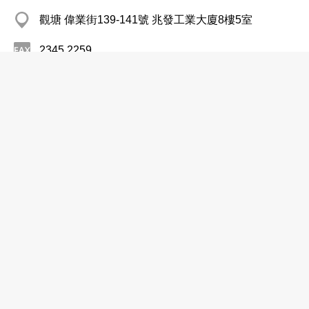
觀塘 偉業街139-141號 兆發工業大廈8樓5室
2345 2259
http://www.greattop.com.hk/zh
冷凍設備
冷氣工程
冷氣機及系統─零售
遠東工程服務有限公司
分店
2857 9122
九龍灣 宏開道 8 號其士商業中心 8 樓 816-819 室
2547 6578
http://www.fareast.com.hk
工商管理及顧問
冷氣工程
冷凍設備
冷氣機及系統─零售