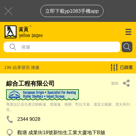
立即下載yp1083手機app
196 結果發現
捲簾
已篩選
綜合工程有限公司
贊助
專業設計及生產活動帳篷、遮陽篷、捲閘、對拉天幕、溫室太陽簾、遮光系列
等。
2344 9028
觀塘 成業街18號新怡生工業大廈地下B舖