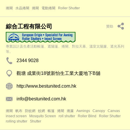
捲閘
水晶捲閘
捲閘
電動捲閘
Roller Shutter
綜合工程有限公司
贊助
專業設計及生產活動帳篷、遮陽篷、捲閘、對拉天幕、溫室太陽簾、遮光系列
等。
2344 9028
觀塘 成業街18號新怡生工業大廈地下B舖
http://www.bestunited.com.hk
info@bestunited.com.hk
捲閘
帆布
防蚊網
蚊網
帳篷
捲閘
捲簾
Awnings
Canopy
Canvas
insect screen
Mosquito Screen
roll shutter
Roller Blind
Roller Shutter
rolling shutter
Shutter