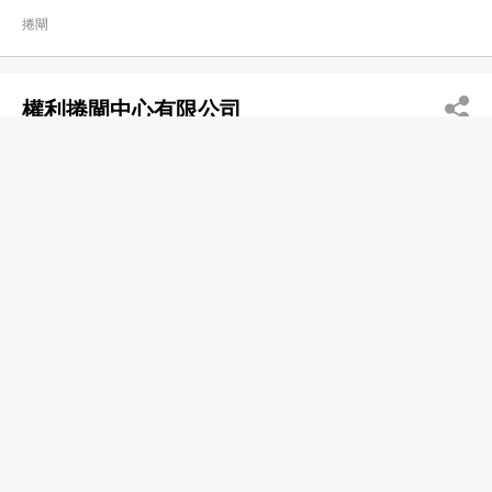
捲閘
權利捲閘中心有限公司
2393 9966
旺角 新填地街590
捲閘
Wah Hung Roller Gate Engrg
2764 7419
18 Shim Luen St, Ma Tau Kok
捲閘