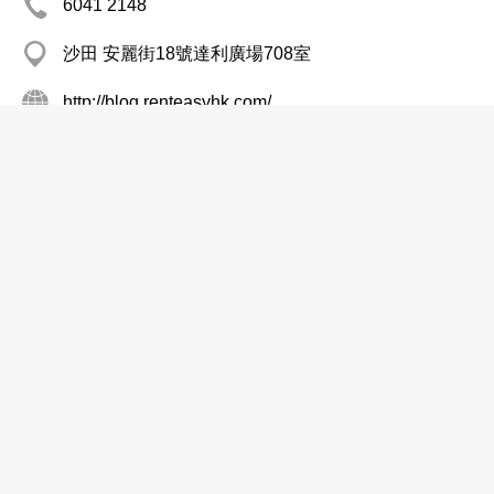
6041 2148
沙田 安麗街18號達利廣場708室
http://blog.renteasyhk.com/
機械器材及用品
聖十架學校
2415 7878
荃灣 路德圍31
2490 0049
學校─小學(官立及資助)
聖公會聖十架小學