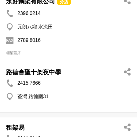
永好鋼架有限公司
分店
2396 0214
元朗八鄉 水流田
2789 8016
棚架蓋搭
路德會聖十架夜中學
2415 7666
荃灣 路德圍31
租架易