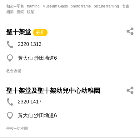
相架─零售
framing
Museum Glass
photo frame
picture framing
表畫
相架
禮鏡
鏡架
聖十架堂
分店
2320 1313
黃大仙 沙田坳道6
教會團體
聖十架堂及聖十架幼兒中心幼稚園
2320 1417
黃大仙 沙田坳道6
學校─幼稚園