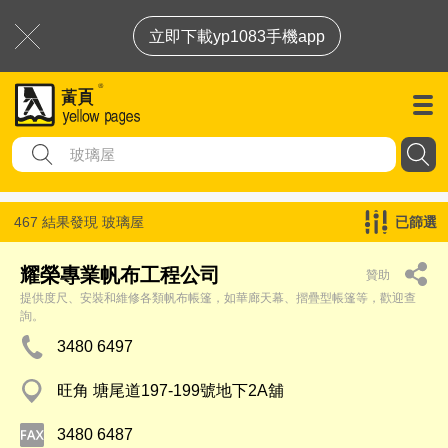
立即下載yp1083手機app
467 結果發現
玻璃屋
已篩選
耀榮專業帆布工程公司
贊助
提供度尺、安裝和維修各類帆布帳篷，如華廊天幕、摺疊型帳篷等，歡迎查
詢。
3480 6497
旺角 塘尾道197-199號地下2A舖
3480 6487