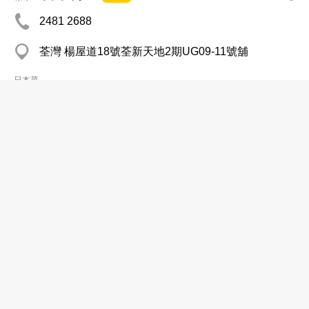
2481 2688
荃灣 楊屋道18號荃新天地2期UG09-11號舖
日本菜
759阿信屋
分店
3960 9300
觀塘 巧明街110號興運工業大廈2字樓
http://www.759store.com
糖菓─零售
大喜屋日本料理
分店