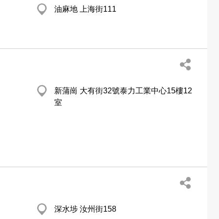
油麻地 上海街111
新蒲崗 大有街32號泰力工業中心15樓12
室
深水埗 汝州街158