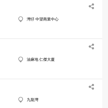
灣仔 中望商業中心
油麻地 仁傑大廈
九龍灣