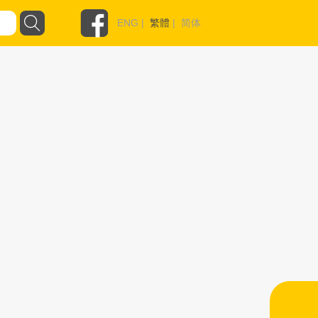
ENG
|
繁體
|
简体