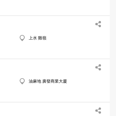
上水 雞嶺
油麻地 廣發商業大廈