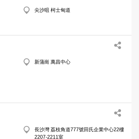
尖沙咀 柯士甸道
新蒲崗 萬昌中心
長沙灣 荔枝角道777號田氏企業中心22樓
2207-2211室