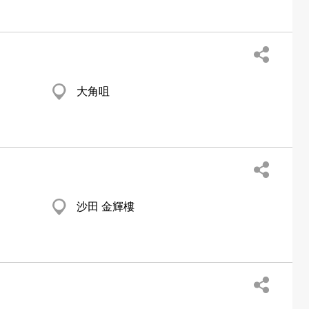
大角咀
沙田 金輝樓