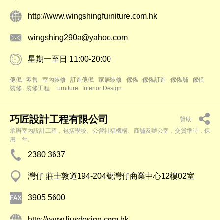
http://www.wingshingfurniture.com.hk
wingshing290a@yahoo.com
星期一至日 11:00-20:00
傢俬─零售
室內裝修
訂造傢俬
家居裝修
傢俬
傢俬訂造
傢俬舖
傢俱
裝修
裝修工程
Furniture
Interior Design
巧匠設計工程有限公司
贊助
承辦室內設計工程，包括學校、公營社福機構、商舖及辦公室，交貨準時，保
用一年。
2380 3637
灣仔 莊士敦道194-204號灣仔商業中心12樓02室
3905 5600
http://www.liusdesign.com.hk