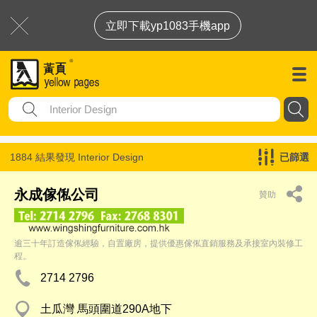
立即下載yp1083手機app
1884 結果發現
Interior Design
已篩選
永成傢俬公司
贊助
逾三十年訂造傢俬經驗，自置廠房，提供優惠傢俬直銷服務及承接室內裝修工
程。
2714 2796
土瓜灣 馬頭圍道290A地下