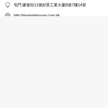
屯門 建發街11號好景工業大廈B座7樓14室
http://mystylehouse.com.hk
室內裝修及設計
Hing Win Interior Design & Decoration
Works
2156 9051
Hing Win Fty Bldg, Kwun Tong
室內裝修及設計
Vogue Plus Interior Design
2907 1813