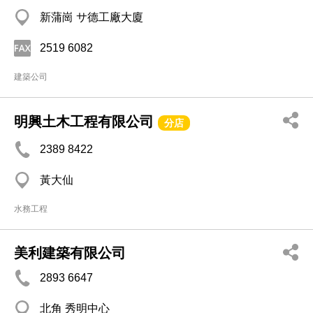
新蒲崗 サ德工廠大廈
2519 6082
建築公司
明興土木工程有限公司
分店
2389 8422
黃大仙
水務工程
美利建築有限公司
2893 6647
北角 秀明中心