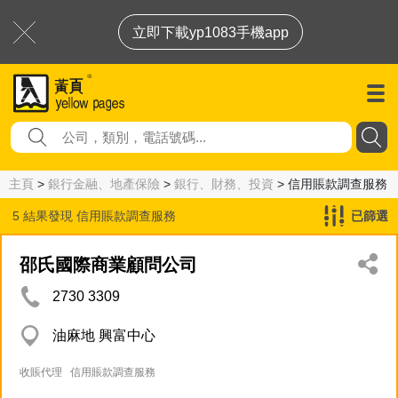
立即下載yp1083手機app
主頁
>
銀行金融、地產保險
>
銀行、財務、投資
> 信用賬款調查服務
5 結果發現
信用賬款調查服務
已篩選
邵氏國際商業顧問公司
2730 3309
油麻地 興富中心
收賬代理
信用賬款調查服務