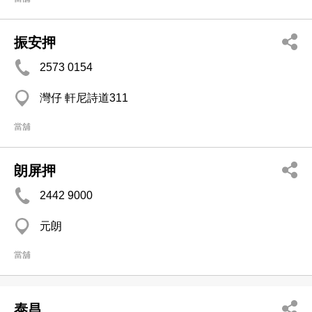
振安押
2573 0154
灣仔 軒尼詩道311
當舖
朗屏押
2442 9000
元朗
當舖
泰昌