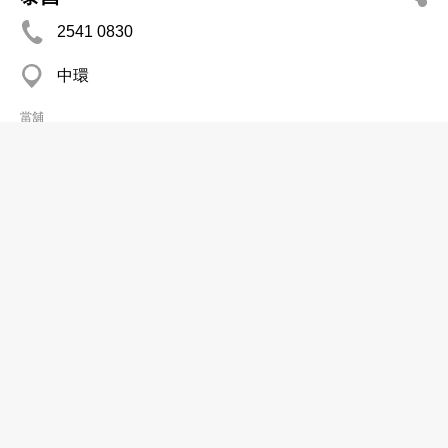
2541 0830
中環
當舖
泰順押
2851 9321
西營盤
當舖
益昌押
2365 6183
紅磡 龍圖閣