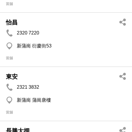
當舖
怡昌
2320 7220
新蒲崗 衍慶街53
當舖
東安
2321 3832
新蒲崗 蒲崗唐樓
當舖
長勝大押