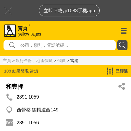
立即下載yp1083手機app
主頁
>
銀行金融、地產保險
>
保險
> 當舖
108 結果發現
當舖
已篩選
和豐押
2891 1059
西營盤 德輔道西149
2891 1056