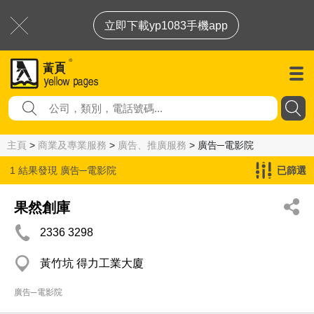
立即下載yp1083手機app
主頁
>
商業及專業服務
>
廣告、推廣服務
> 廣告─電影院
1 結果發現
廣告─電影院
已篩選
果然創庫
2336 3298
黃竹坑 得力工業大廈
廣告─電影院