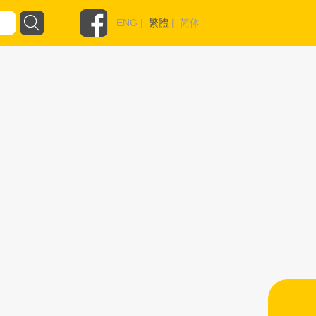
ENG
|
繁體
|
简体