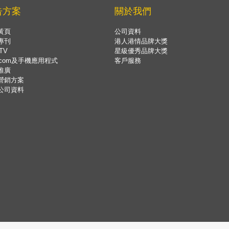
告方案
關於我們
黃頁
公司資料
專刊
港人港情品牌大獎
TV
星級優秀品牌大獎
.com及手機應用程式
客戶服務
推廣
營銷方案
公司資料