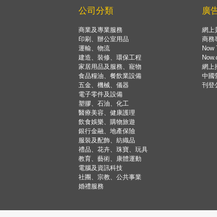
公司分類
廣
商業及專業服務
網上
印刷、辦公室用品
商務
運輸、物流
Now 
建造、裝修、環保工程
Now
家居用品及服務、寵物
網上
食品糧油、餐飲業設備
中國
五金、機械、儀器
刊登
電子零件及設備
塑膠、石油、化工
醫療美容、健康護理
飲食娛樂、購物旅遊
銀行金融、地產保險
服裝及配飾、紡織品
禮品、花卉、珠寶、玩具
教育、藝術、康體運動
電腦及資訊科技
社團、宗教、公共事業
婚禮服務