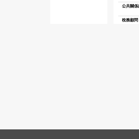
公共關係顧
稅務顧問 (