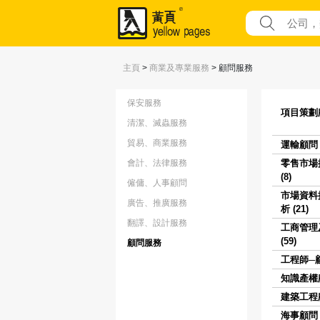
主頁
>
商業及專業服務
>
顧問服務
保安服務
項目策劃顧
清潔、滅蟲服務
貿易、商業服務
運輸顧問 (
會計、法律服務
零售市場
(8)
僱傭、人事顧問
市場資料
廣告、推廣服務
析 (21)
翻譯、設計服務
工商管理
(59)
顧問服務
工程師─顧問
知識產權顧
建築工程顧
海事顧問 (