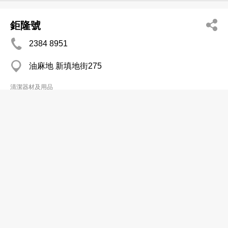
鉅隆號
2384 8951
油麻地 新填地街275
清潔器材及用品
嘉柏清潔機械有限公司
2401 0368
沙田 盈力工業中心
清潔器材及用品
漢洋機械有限公司
分店