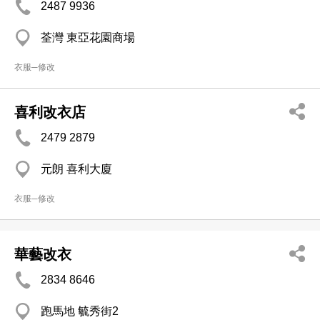
2487 9936
荃灣 東亞花園商場
衣服─修改
喜利改衣店
2479 2879
元朗 喜利大廈
衣服─修改
華藝改衣
2834 8646
跑馬地 毓秀街2