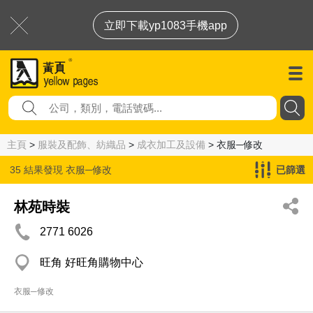
立即下載yp1083手機app
主頁
>
服裝及配飾、紡織品
>
成衣加工及設備
> 衣服─修改
35 結果發現
衣服─修改
已篩選
林苑時裝
2771 6026
旺角 好旺角購物中心
衣服─修改