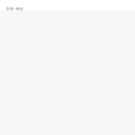
衣服─修改
雲嫦改衣店
2730 8185
油麻地 置域商業大廈
衣服─修改
黃燕嫦
2721 1282
尖沙咀東 半島中心
衣服─修改