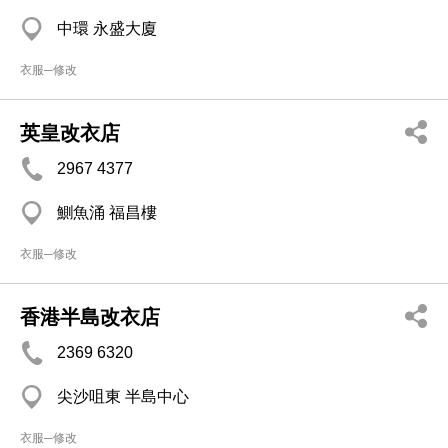
中環 永盛大廈
衣服─修改
英皇改衣店
2967 4377
鰂魚涌 福昌樓
衣服─修改
香港半島改衣店
2369 6320
尖沙咀東 半島中心
衣服─修改